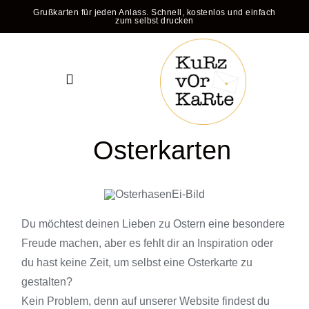
Zum
Grußkarten für jeden Anlass. Schnell, kostenlos und einfach
zum selbst drucken
Inhalt
springen
Toggle
Navigation
Home
Osterkarten
Geburtstag
Ostern
Du möchtest deinen Lieben zu Ostern eine besondere
Freude machen, aber es fehlt dir an Inspiration oder
Muttertag
du hast keine Zeit, um selbst eine Osterkarte zu
gestalten?
Hochzeit
Kein Problem, denn auf unserer Website findest du