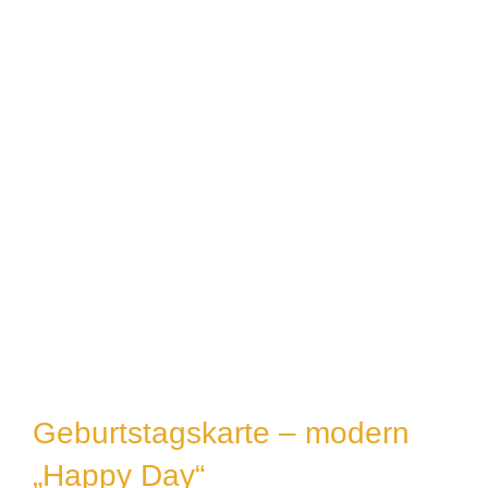
Geburt&Taufe
Weihnachten
Warenkorb
Geburtstagskarte – modern
„Happy Day“