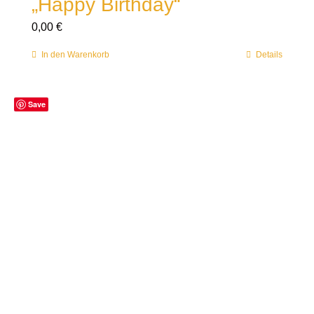
„Happy Birthday“
0,00
€
In den Warenkorb
Details
Save