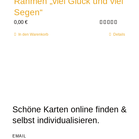
Rahmen „viel Glück und viel
Segen“
0,00
€
Bewertet mit
5.00
von 5
In den Warenkorb
Details
Schöne Karten online finden &
selbst individualisieren.
EMAIL