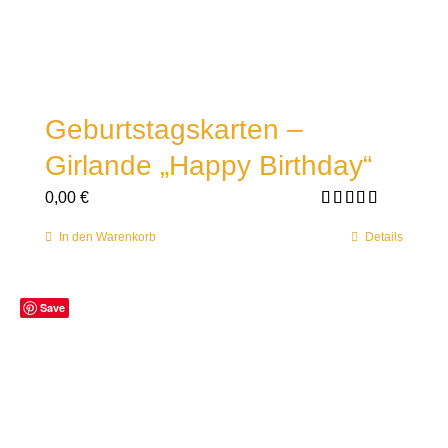
Geburtstagskarten –
Girlande „Happy Birthday“
0,00
€
Bewertet mit
5.00
von 5
In den Warenkorb
Details
Save